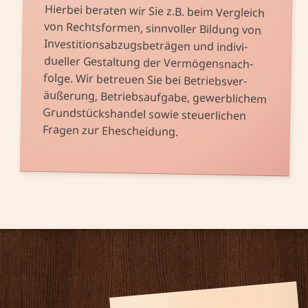
Hierbei beraten wir Sie z.B. beim Ver­gleich
von Rechts­formen, sinn­voller Bildung von
äußerung, Betriebs­auf­gabe, gewerb­lichem
Grund­stücks­handel sowie steuer­lichen
Investitions­abzugs­beträgen und indivi­
dueller Ge­staltung der Ver­mögens­nach­
folge. Wir be­treuen Sie bei Betriebs­ver­
Fragen zur Ehe­scheidung.