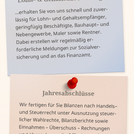
…
erhalten Sie von uns schnell und zu­ver­
lässig für Lohn– und Gehalts­empfänger,
gering­fügig Be­schäftigte, Bau­haupt– und
Ne­ben­ge­werbe, Maler sowie Rentner.
Dabei er­stellen wir regel­mäßig er­
forderliche Mel­dungen zur Sozial­ver­
sicherung und an das Finanz­amt.
Jahres­abschlüsse
Wir fertigen für Sie Bilanzen nach Handels–
licher Wahl­rechte, Bilanz­berichte sowie
Ein­nahmen – Über­schuss – Rech­nungen
und Steuer­recht unter Aus­nutzung steuer­