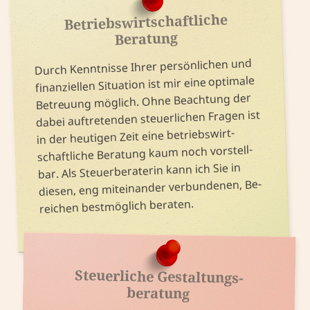
Betriebs­wirtschaft­liche
Beratung
Durch Kennt­nisse Ihrer per­sönlichen und
finan­ziellen Situation ist mir eine optimale
Be­treuung möglich. Ohne Be­achtung der
dabei auf­treten­den steuer­lichen Fragen ist
in der heutigen Zeit eine betriebs­wirt­
schaft­liche Be­ratung kaum noch vor­stell­
bar. Als Steuer­beraterin kann ich Sie in
diesen, eng mit­einander ver­bundenen, Be­
reichen best­möglich beraten.
Steuerliche Gestaltungs­
beratung