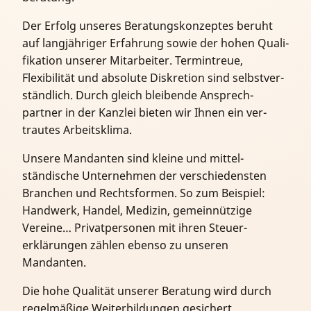
Der Erfolg unseres Beratungs­konzeptes beruht
auf lang­jähriger Er­fahr­ung sowie der hohen Quali­
fi­ka­tion unserer Mit­arbeiter. Termin­treue,
Flexibilität und absolute Diskretion sind selbst­ver­
ständlich. Durch gleich bleibende Ansprech­
partner in der Kanzlei bieten wir Ihnen ein ver­
trautes Arbeits­klima.
Unsere Mandanten sind kleine und mittel­
ständische Unter­nehmen der ver­schiedensten
Branchen und Rechts­formen. So zum Beispiel:
Hand­werk, Handel, Medizin, gemein­nützige
Vereine… Privat­personen mit ihren Steuer­
erklärungen zählen ebenso zu unseren
Mandanten.
Die hohe Qualität unserer Beratung wird durch
regel­mäßige Weiter­bildungen gesichert.