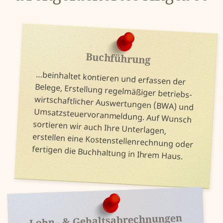
Buchführung
…beinhaltet kontieren und er­fassen der
wirtschaft­licher Aus­wertungen (BWA) und
Umsatz­steuer­vor­an­meldung. Auf Wunsch
sortieren wir auch Ihre Unter­lagen,
erstellen eine Kosten­stellen­rechnung oder
Belege, Er­stellung regel­mäßiger betriebs­
fertigen die Buch­haltung in Ihrem Haus.
Lohn– & Gehalts­abrechnungen