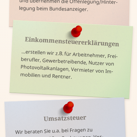
und über­nehmen die Offen­legung/Hinter­
legung beim Bundes­anzeiger.
Einkommen­steuer­erklärungen
berufler, Gewerbe­treibende, Nutzer von
…erstellen wir z.B. für Arbeit­nehmer, Frei­
Photo­voltaik­anlagen, Ver­mieter von Im­
mobilien und Rentner.
Umsatzsteuer
Wir beraten Sie u.a. bei Fragen zu