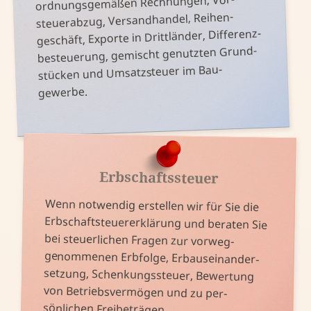
ordnungs­gemäßen Rech­nungen, Vor­
steuer­abzug, Versand­handel, Reihen­
geschäft, Exporte in Dritt­länder, Differenz­
besteuerung, ge­mischt ge­nutzten Grund­
stücken und Umsatz­steuer im Bau­
gewerbe.
Erbschaftssteuer
Wenn not­wendig er­stellen wir für Sie die
Erb­schaft­steuer­erklärung und be­raten Sie
setzung, Schenkungs­steuer, Be­wertung
bei steuer­lichen Fragen zur vor­weg­
genommenen Erb­folge, Erb­aus­ein­ander­
von Betriebs­ver­mögen und zu per­
sönlichen Frei­beträgen.